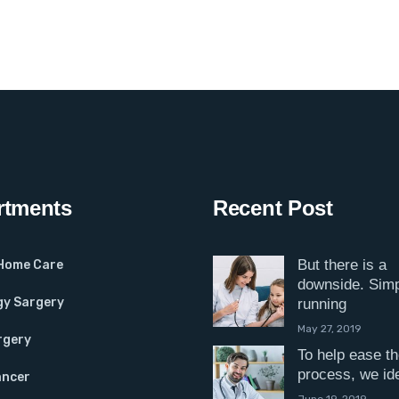
rtments
Recent Post
But there is a
 Home Care
downside. Sim
gy Sargery
running
May 27, 2019
rgery
To help ease t
process, we ide
ancer