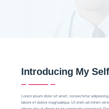
Introducing My Self
Lorem ipsum dolor sit amet, consectetur adipisicing
labore et dolore magnaaliqua. Ut enim ad minim veni
laboris nisi ut aliquip ex ea commodo consequat. Duis