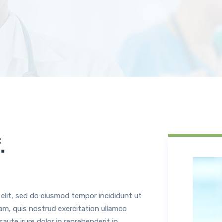
.
 elit, sed do eiusmod tempor incididunt ut
am, quis nostrud exercitation ullamco
aute irure dolor in reprehenderit in